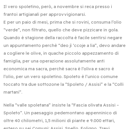
Il vero spoletino, però, a novembre si reca presso i
frantoi artigianali per approvvigionarsi.
E per un paio di mesi, prima che si rovini, consuma l’olio
“verde”, non filtrato, quello che deve pizzicare in gola.
Quando è stagione della raccolta è facile sentirsi negare
un appuntamento perchè “deo jì ‘ccoje a lia”, devo andare
a cogliere le olive, in quache piccolo appezzamento di
famiglia, per una operazione assolutamente anti
economica ma sacra, perchè sacra è l’oliva e sacro è
l’olio, per un vero spoletino. Spoleto è l’unico comune
toccato tra due sottozone la “Spoleto / Assisi” e la “Colli
martani”.
Nella “valle spoletana” insiste la “Fascia olivata Assisi –
Spoleto”. Un paesaggio pedemontano appenninico di
oltre 40 chilometri, 1,5 milioni di piante e 9.000 ettari,
esteso su sei Comuni: Assisi, Spello, Foligno, Trevi,