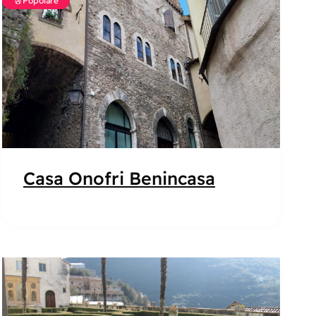
Popolare
Casa Onofri Benincasa
Popolare