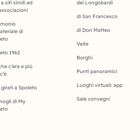
a siti simili ed
dei Longobardi
 associazioni
di San Francesco
imonio
di Don Matteo
teriale di
leto
Vaite
eto 1962
Borghi
che c’era e più
Punti panoramici
c’è
Luoghi virtuali: app
 girati a Spoleto
Sale convegni
ogli di My
leto