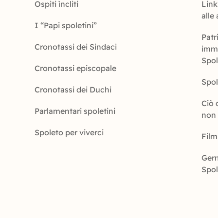
Ospiti ìncliti
Link 
alle
I “Papi spoletini”
Patr
Cronotassi dei Sindaci
imma
Spo
Cronotassi episcopale
Spol
Cronotassi dei Duchi
Ciò 
Parlamentari spoletini
non 
Spoleto per viverci
Film
Germ
Spo