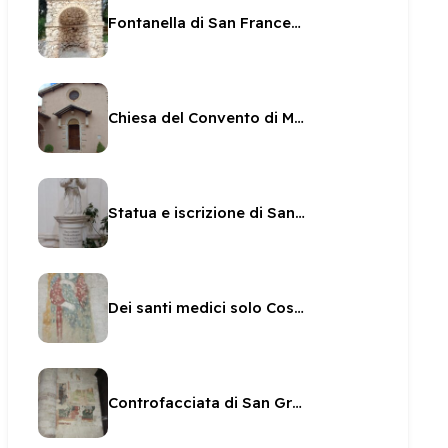
Fontanella di San Francesco
Chiesa del Convento di Monteluco
Statua e iscrizione di San Brizio in San Pietro
Dei santi medici solo Cosma
Controfacciata di San Gregorio - affreschi