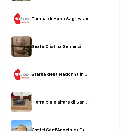
Tomba di Maria Sagrestani
Beata Cristina Semenzi
Statua della Madonna in una nicchia di San sabino
Pietra blu e altare di San Pietro
Castel Sant'Angelo e i Duchi di Spoleto