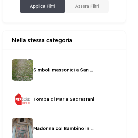
Applica Filtri
Azzera Filtri
Nella stessa categoria
Simboli massonici a San Ponziano
Tomba di Maria Sagrestani
Madonna col Bambino in gloria tra Santi in San Pietro