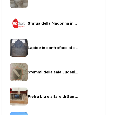
Statua della Madonna in una nicchia di San sabino
Lapide in controfacciata in San Sabino
Stemmi della sala Eugenio IV
Pietra blu e altare di San Pietro