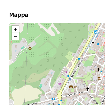
Mappa
+
−