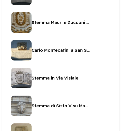
Stemma Mauri e Zucconi nella Cappella della SS Icona
Carlo Montecatini a San Salvatore
Stemma in Via Visiale
Stemma di Sisto V su Madonna di Loreto