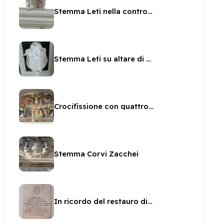
Stemma Leti nella controfacciata di San Pietro
Stemma Leti su altare di San Brunone
Crocifissione con quattro angeli attribuita allo Spagna
Stemma Corvi Zacchei
In ricordo del restauro di San Filippo dal Boccardo