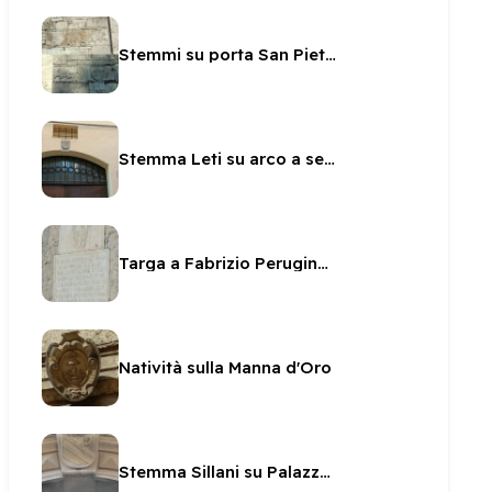
Stemmi su porta San Pietro
Stemma Leti su arco a sesto scemo
Targa a Fabrizio Perugino sul Fortilizio
Natività sulla Manna d'Oro
Stemma Sillani su Palazzetto Sillani