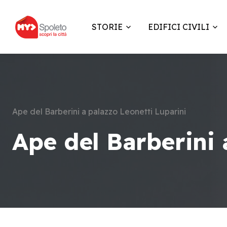
STORIE
EDIFICI CIVILI
Ape del Barberini a palazzo Leonetti Luparini
Ape del Barberini 