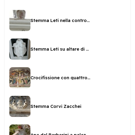
Stemma Leti nella controfacciata di San Pietro
Stemma Leti su altare di San Brunone
Crocifissione con quattro angeli attribuita allo Spagna
Stemma Corvi Zacchei
Ape del Barberini a palazzo Leonetti Luparini