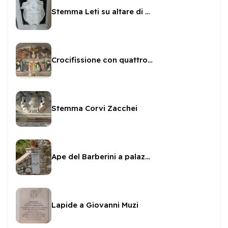
Stemma Leti su altare di San Brunone
Crocifissione con quattro angeli attribuita allo Spagna
Stemma Corvi Zacchei
Ape del Barberini a palazzo Leonetti Luparini
Lapide a Giovanni Muzi