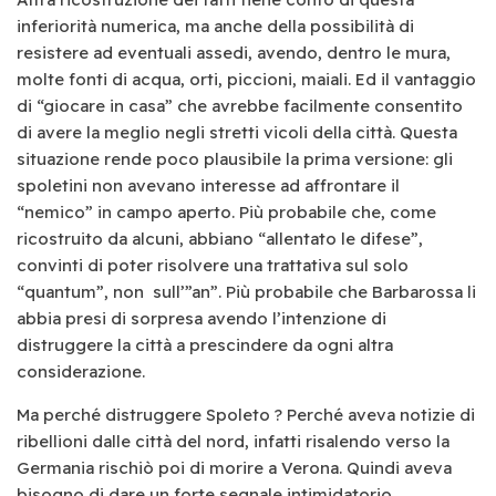
inferiorità numerica, ma anche della possibilità di
resistere ad eventuali assedi, avendo, dentro le mura,
molte fonti di acqua, orti, piccioni, maiali. Ed il vantaggio
di “giocare in casa” che avrebbe facilmente consentito
di avere la meglio negli stretti vicoli della città. Questa
situazione rende poco plausibile la prima versione: gli
spoletini non avevano interesse ad affrontare il
“nemico” in campo aperto. Più probabile che, come
ricostruito da alcuni, abbiano “allentato le difese”,
convinti di poter risolvere una trattativa sul solo
“quantum”, non sull’”an”. Più probabile che Barbarossa li
abbia presi di sorpresa avendo l’intenzione di
distruggere la città a prescindere da ogni altra
considerazione.
Ma perché distruggere Spoleto ? Perché aveva notizie di
ribellioni dalle città del nord, infatti risalendo verso la
Germania rischiò poi di morire a Verona. Quindi aveva
bisogno di dare un forte segnale intimidatorio,