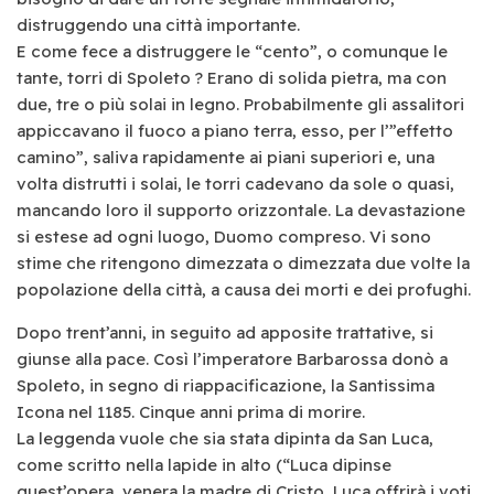
distruggendo una città importante.
E come fece a distruggere le “cento”, o comunque le
tante, torri di Spoleto ? Erano di solida pietra, ma con
due, tre o più solai in legno. Probabilmente gli assalitori
appiccavano il fuoco a piano terra, esso, per l’”effetto
camino”, saliva rapidamente ai piani superiori e, una
volta distrutti i solai, le torri cadevano da sole o quasi,
mancando loro il supporto orizzontale. La devastazione
si estese ad ogni luogo, Duomo compreso. Vi sono
stime che ritengono dimezzata o dimezzata due volte la
popolazione della città, a causa dei morti e dei profughi.
Dopo trent’anni, in seguito ad apposite trattative, si
giunse alla pace. Così l’imperatore Barbarossa donò a
Spoleto, in segno di riappacificazione, la Santissima
Icona nel 1185. Cinque anni prima di morire.
La leggenda vuole che sia stata dipinta da San Luca,
come scritto nella lapide in alto (“Luca dipinse
quest’opera, venera la madre di Cristo, Luca offrirà i voti,