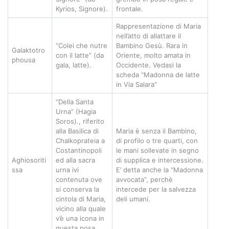
Kyrios, Signore).
frontale.
Rappresentazione di Maria
nell’atto di allattare il
“Colei che nutre
Bambino Gesù. Rara in
Galaktotro
con il latte” (da
Oriente, molto amata in
phousa
gala, latte).
Occidente. Vedasi la
scheda “Madonna de latte
in Via Salara”
“Della Santa
Urna” (Hagia
Soros)., riferito
alla Basilica di
Maria è senza il Bambino,
Chalkoprateia a
di profilo o tre quarti, con
Costantinopoli
le mani sollevate in segno
Aghiosoriti
ed alla sacra
di supplica e intercessione.
ssa
urna ivi
E’ detta anche la “Madonna
contenuta ove
avvocata”, perchè
si conserva la
intercede per la salvezza
cintola di Maria,
deli umani.
vicino alla quale
v’è una icona in
questa posa.