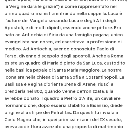
la Vergine darà le grazie”) e come rappresentato nel
primo quadro a sinistra entrando nella cappella. Luca è
l’autore del Vangelo secondo Luca e degli Atti degli
Apostoli, e di molti dipinti, essendo anche pittore. Era
nato ad Antiochia di Siria da una famiglia pagana, unico
evangelista non ebreo, ed esercitava la professione di
medico. Ad Antiochia, avendo conosciuto Paolo di
Tarso, divenne discepolo degli apostoli. Anche a Roma
esiste un quadro di Maria dipinto da San Luca, custodito
nella basilica papale di Santa Maria Maggiore. La nostra
icona era nella chiesa di Santa Sofia a Costantinopoli. La
Basilissa e Regina d’oriente Irene di Atene, riuscì a
prenderla nel 802, quando venne detronizzata. Ella
avrebbe donato il quadro a Pietro d’Alife, un cavaliere
normanno che, dopo essersi stabilito a Bisanzio, diede
origine alla stirpe dei Petralifas. Da questi fu inviata a
Carlo Magno che, in quei primissimi anni del IX secolo,
aveva addirittura avanzato una proposta di matrimonio