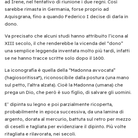
ad Irene, nel tentativo di riunione i due regni. Così
sarebbe rimasta in Germania, forse proprio ad
Aquisgrana, fino a quando Federico I decise di darla in
dono.
Va precisato che alcuni studi hanno attribuito l’icona al
XIII secolo, il che renderebbe la vicenda del “dono”
una semplice leggenda inventata molto più tardi, infatti
se ne hanno tracce scritte solo dopo il 1600.
La iconografia è quella della “Madonna avvocata”
(hagiosoritissa*), riconoscibile dalla postura (una mano
sul petto, l’altra alzata). Cioè la Madonna (umana) che
prega un Dio, che però è suo figlio, di salvare gli uomini.
E’ dipinta su legno e poi parzialmente ricoperta,
probabilmente in epoca successiva, da una lamina di
argento, dorata al mercurio, battuta sul retro per mezzo
di ceselli e tagliata per evidenziare il dipinto. Più volte
ritagliata e rilavorata, nei secoli.