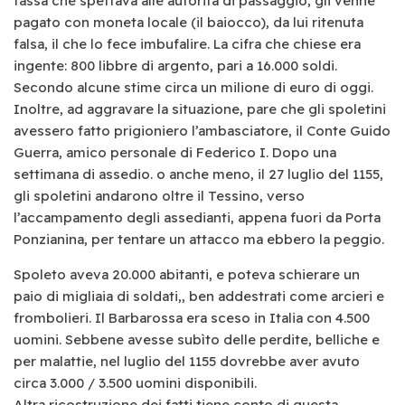
tassa che spettava alle autorità di passaggio, gli venne
pagato con moneta locale (il baiocco), da lui ritenuta
falsa, il che lo fece imbufalire. La cifra che chiese era
ingente: 800 libbre di argento, pari a 16.000 soldi.
Secondo alcune stime circa un milione di euro di oggi.
Inoltre, ad aggravare la situazione, pare che gli spoletini
avessero fatto prigioniero l’ambasciatore, il Conte Guido
Guerra, amico personale di Federico I. Dopo una
settimana di assedio. o anche meno, il 27 luglio del 1155,
gli spoletini andarono oltre il Tessino, verso
l’accampamento degli assedianti, appena fuori da Porta
Ponzianina, per tentare un attacco ma ebbero la peggio.
Spoleto aveva 20.000 abitanti, e poteva schierare un
paio di migliaia di soldati,, ben addestrati come arcieri e
frombolieri. Il Barbarossa era sceso in Italia con 4.500
uomini. Sebbene avesse subìto delle perdite, belliche e
per malattie, nel luglio del 1155 dovrebbe aver avuto
circa 3.000 / 3.500 uomini disponibili.
Altra ricostruzione dei fatti tiene conto di questa