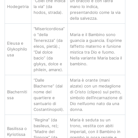
“Colei che indica
un braccio e con l’altra
Hodegetria
la via” (da
mano lo indica,
hodos, strada).
presentandolo come la via
della salvezza.
“Misericordiosa”
o “della
Maria e il Bambino sono
Tenerezza” (da
guancia a guancia. Esprime
Eleusa e
eleos, pietà).;
l’affetto materno e l’unione
Glykophilo
“Dal dolce
mistica tra Dio e l’uomo.
usa
bacio” (da
Nella variante Maria bacia il
glykys, dolce e
bambino.
philein, amare).
“Dalle
Maria è orante (mani
Blacherne” (dal
alzate) con un medaglione
Blacherniti
nome del
di Cristo (clipeo) sul petto,
ssa
quartiere e
simbolo dell’incarnazione di
santuario di
Dio nell’uomo nato da una
Costantinopoli).
donna.
“Regina” (da
Maria è seduta su un
basileus, re);
trono, vestita con abiti
Basilissa o
“Madre del
imperiali, con il Bambino in
Kyriotissa
Signore” (da
grembo in posa regale e