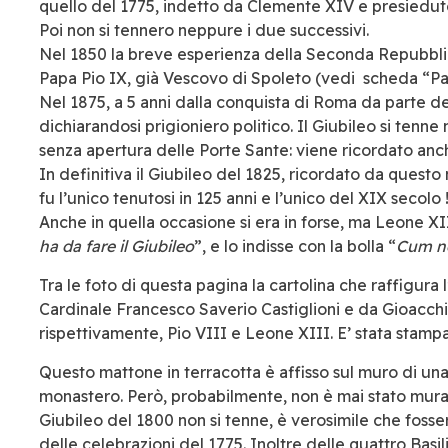
quello del 1775, indetto da Clemente XIV e presieduto
Poi non si tennero neppure i due successivi.
Nel 1850 la breve esperienza della Seconda Repubbli
Papa Pio IX, già Vescovo di Spoleto (vedi scheda “Pa
Nel 1875, a 5 anni dalla conquista di Roma da parte dei
dichiarandosi prigioniero politico. Il Giubileo si tenne
senza apertura delle Porte Sante: viene ricordato anc
In definitiva il Giubileo del 1825, ricordato da quest
fu l’unico tenutosi in 125 anni e l’unico del XIX secolo 
Anche in quella occasione si era in forse, ma Leone XII
ha da fare il Giubileo
”, e lo indisse con la bolla “
Cum n
Tra le foto di questa pagina la cartolina che raffigura l
Cardinale Francesco Saverio Castiglioni e da Gioacchi
rispettivamente, Pio VIII e Leone XIII. E’ stata stamp
Questo mattone in terracotta è affisso sul muro di una 
monastero. Però, probabilmente, non è mai stato murat
Giubileo del 1800 non si tenne, è verosimile che fosser
delle celebrazioni del 1775. Inoltre delle quattro Basil