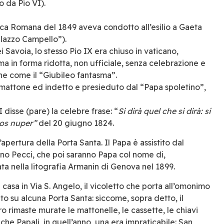
 da Pio VI).
ca Romana del 1849 aveva condotto all’esilio a Gaeta
lazzo Campello”).
 Savoia, lo stesso Pio IX era chiuso in vaticano,
 ma in forma ridotta, non ufficiale, senza celebrazione e
he come il “Giubileo fantasma”.
o mattone ed indetto e presieduto dal “Papa spoletino”,
!
 disse (pare) la celebre frase: “
Si dirà quel che si dirà: si
os nuper”
del 20 giugno 1824.
’apertura della Porta Santa. Il Papa è assistito dal
no Pecci, che poi saranno Papa col nome di,
ata nella litografia Armanin di Genova nel 1899.
casa in Via S. Angelo, il vicoletto che porta all’omonimo
o su alcuna Porta Santa: siccome, sopra detto, il
o rimaste murate le mattonelle, le cassette, le chiavi
iche Papali, in quell’anno, una era impraticabile: San