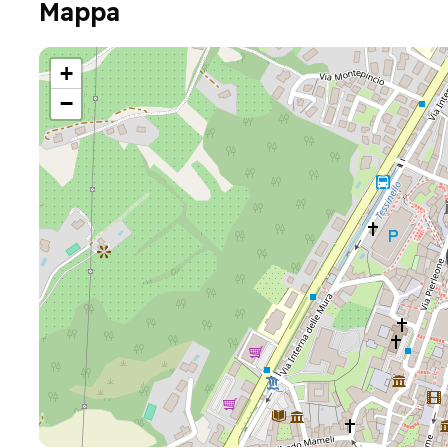
Mappa
+
−