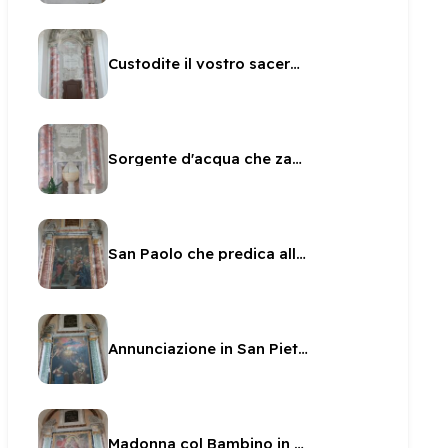
Custodite il vostro sacerdozio
Sorgente d'acqua che zampilla per la vita eterna
San Paolo che predica all'Areopago di Atene sta in San Pietro
Annunciazione in San Pietro
Madonna col Bambino in gloria tra Santi in San Pietro