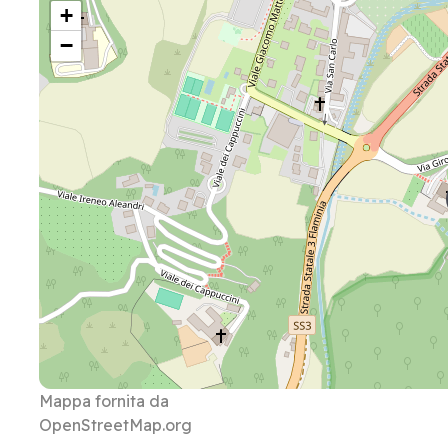
+
−
Mappa fornita da
OpenStreetMap.org