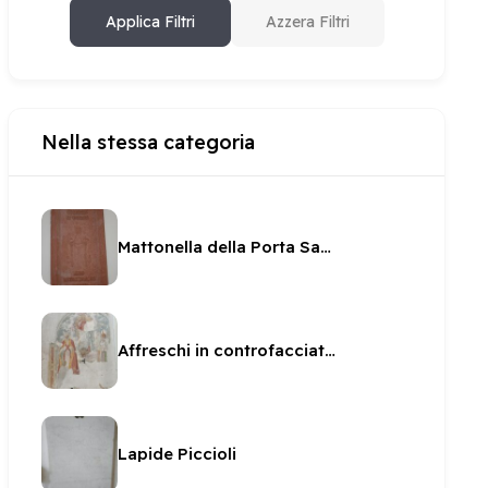
Applica Filtri
Azzera Filtri
Nella stessa categoria
Mattonella della Porta Santa di San Pietro del Giubileo 2000
Affreschi in controfacciata in San Pietro
Lapide Piccioli