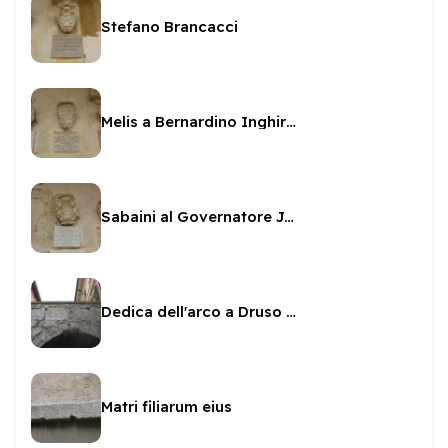
Stefano Brancacci
Melis a Bernardino Inghirami
Sabaini al Governatore Jacovacci
Dedica dell'arco a Druso e Germanico
Matri filiarum eius