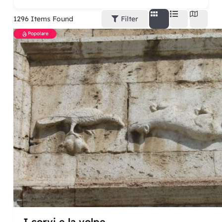
1296
Items Found
Filter
Popolare
I corvi e la volpe