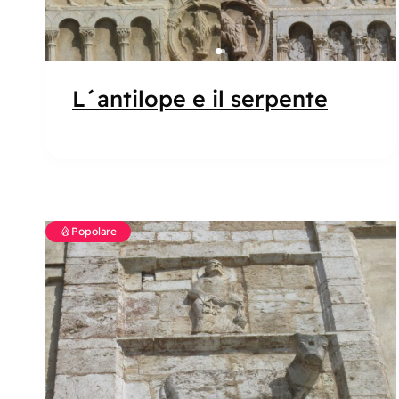
L´antilope e il serpente
Popolare