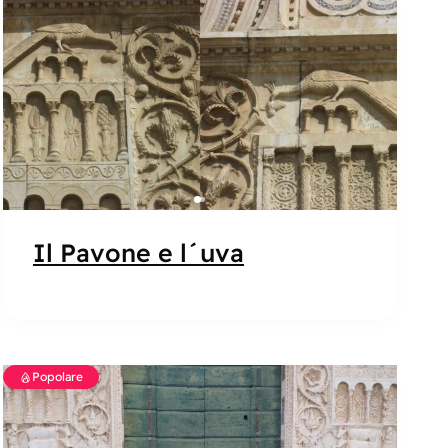
Popolare
Il Pavone e l´uva
Popolare