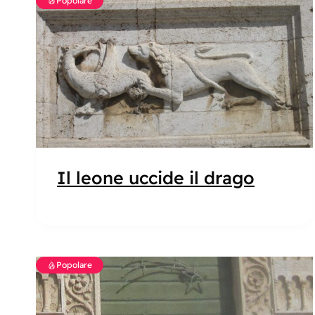
Popolare
Il leone uccide il drago
Popolare