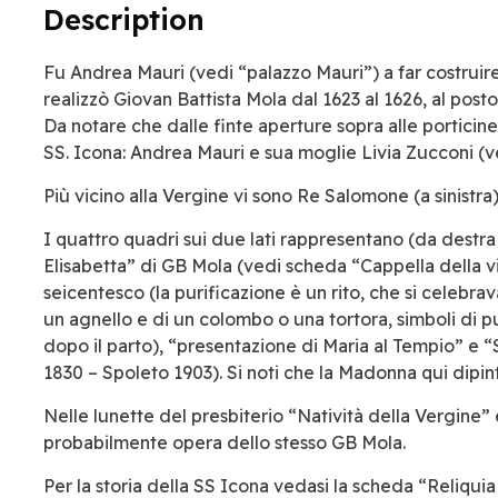
Description
Fu Andrea Mauri (vedi “palazzo Mauri”) a far costruire
realizzò Giovan Battista Mola dal 1623 al 1626, al posto
Da notare che dalle finte aperture sopra alle porticine 
SS. Icona: Andrea Mauri e sua moglie Livia Zucconi (ve
Più vicino alla Vergine vi sono Re Salomone (a sinistra
I quattro quadri sui due lati rappresentano (da destra 
Elisabetta” di GB Mola (vedi scheda “Cappella della vis
seicentesco (la purificazione è un rito, che si celebrav
un agnello e di un colombo o una tortora, simboli di pu
dopo il parto), “presentazione di Maria al Tempio” e “
1830 – Spoleto 1903). Si noti che la Madonna qui dipin
Nelle lunette del presbiterio “Natività della Vergine
probabilmente opera dello stesso GB Mola.
Per la storia della SS Icona vedasi la scheda “Reliquia