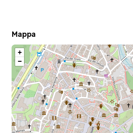
Mappa
+
−