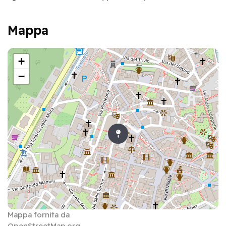
Mappa
+
−
Mappa fornita da
OpenStreetMap.org