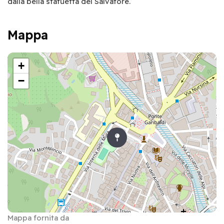
dalla bella statuetta del Salvatore.
Mappa
+
−
Mappa fornita da