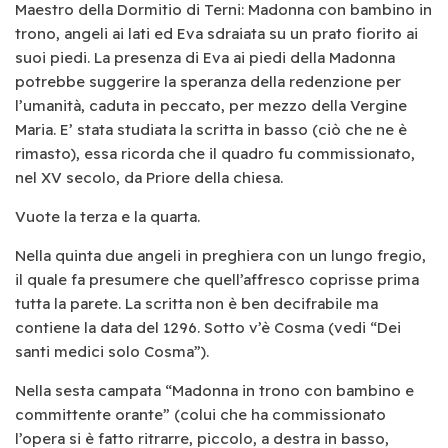
Maestro della Dormitio di Terni: Madonna con bambino in
trono, angeli ai lati ed Eva sdraiata su un prato fiorito ai
suoi piedi. La presenza di Eva ai piedi della Madonna
potrebbe suggerire la speranza della redenzione per
l’umanità, caduta in peccato, per mezzo della Vergine
Maria. E’ stata studiata la scritta in basso (ciò che ne è
rimasto), essa ricorda che il quadro fu commissionato,
nel XV secolo, da Priore della chiesa.
Vuote la terza e la quarta.
Nella quinta due angeli in preghiera con un lungo fregio,
il quale fa presumere che quell’affresco coprisse prima
tutta la parete. La scritta non è ben decifrabile ma
contiene la data del 1296. Sotto v’è Cosma (vedi “Dei
santi medici solo Cosma”).
Nella sesta campata “Madonna in trono con bambino e
committente orante” (colui che ha commissionato
l’opera si è fatto ritrarre, piccolo, a destra in basso,