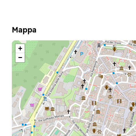
Mappa
+
−