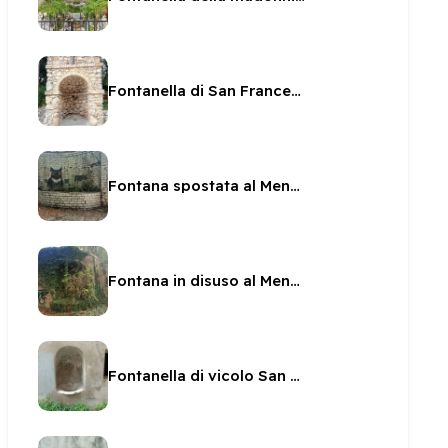
Fontanella di San Francesco
Fontana spostata al Mendes
Fontana in disuso al Mendes
Fontanella di vicolo San Matteo