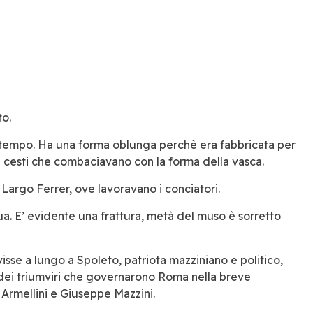
to.
al tempo. Ha una forma oblunga perchè era fabbricata per
ti cesti che combaciavano con la forma della vasca.
le Largo Ferrer, ove lavoravano i conciatori.
qua. E’ evidente una frattura, metà del muso è sorretto
 visse a lungo a Spoleto, patriota mazziniano e politico,
dei triumviri che governarono Roma nella breve
 Armellini e Giuseppe Mazzini.