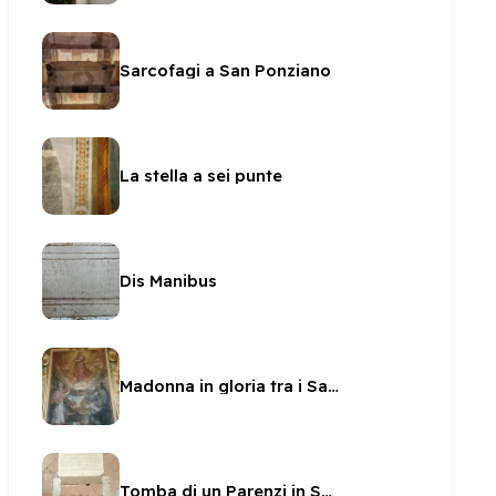
Sarcofagi a San Ponziano
La stella a sei punte
Dis Manibus
Madonna in gloria tra i Santi Francesco, Carlo e Antonio
Tomba di un Parenzi in San Ponziano