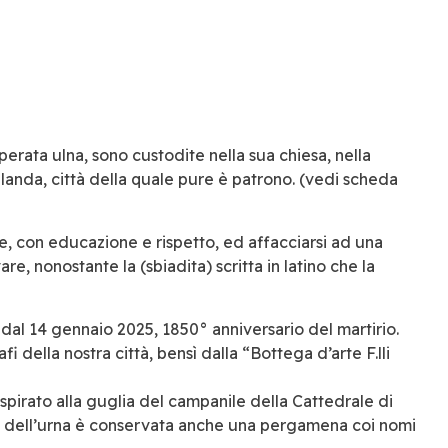
perata ulna, sono custodite nella sua chiesa, nella
 Olanda, città della quale pure è patrono. (vedi scheda
are, con educazione e rispetto, ed affacciarsi ad una
re, nonostante la (sbiadita) scritta in latino che la
 dal 14 gennaio 2025, 1850° anniversario del martirio.
fi della nostra città, bensì dalla “Bottega d’arte F.lli
 ispirato alla guglia del campanile della Cattedrale di
no dell’urna è conservata anche una pergamena coi nomi