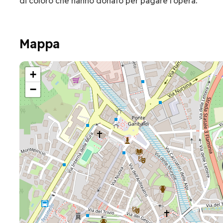
di coloro che hanno donato per pagare l’opera.
Mappa
+
−