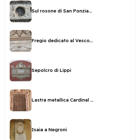
Sul rosone di San Ponziano
Fregio dedicato al Vescovo Sanvitale
Sepolcro di Lippi
Lastra metallica Cardinal Facchinetti
Isaia a Negroni