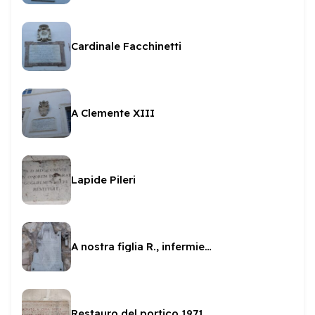
Cardinale Facchinetti
A Clemente XIII
Lapide Pileri
A nostra figlia R., infermiera
Restauro del portico 1971