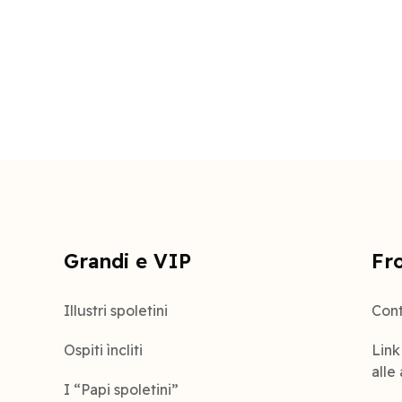
Grandi e VIP
Fr
Illustri spoletini
Conta
Ospiti ìncliti
Link 
alle
I “Papi spoletini”