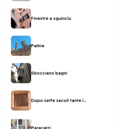
Finestre a sguinciu
Palme
Sbocciano bagni
Dopo sette secoli tante icone
Paracarri