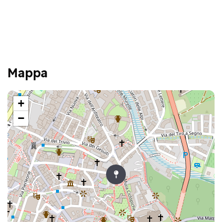
Mappa
+
−