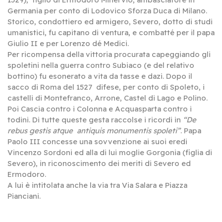
Germania per conto di Lodovico Sforza Duca di Milano.
Storico, condottiero ed armigero, Severo, dotto di studi
umanistici, fu capitano di ventura, e combatté per il papa
Giulio II e per Lorenzo dé Medici.
Per ricompensa della vittoria procurata capeggiando gli
spoletini nella guerra contro Subiaco (e del relativo
bottino) fu esonerato a vita da tasse e dazi. Dopo il
sacco di Roma del 1527 difese, per conto di Spoleto, i
castelli di Montefranco, Arrone, Castel di Lago e Polino.
Poi Cascia contro i Colonna e Acquasparta contro i
todini. Di tutte queste gesta raccolse i ricordi in
“De
rebus gestis atque antiquis monumentis spoleti”
. Papa
Paolo III concesse una sovvenzione ai suoi eredi
Vincenzo Sordoni ed alla di lui moglie Gorgonia (figlia di
Severo), in riconoscimento dei meriti di Severo ed
Ermodoro.
A lui è intitolata anche la via tra Via Salara e Piazza
Pianciani.