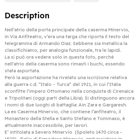
Description
Nell’atrio della porta principale della caserma Minervio,
in Via Anfiteatro, v’era una targa che riporta il testo del
telegramma di Armando Diaz. Sebbene sia metallica la
classifichiamo, per analogia funzionale, tra le lapidi.
La si può ora vedere solo in questa foto, perché
nell’atrio della caserma sono rimasti i buchi, essendo
stata asportata.
Però la asportazione ha rivelato una iscrizione relativa
alla guerra c.d. “Italo – Turca” del 1921, in cui l’Italia
sconfitte l’impero Ottomano nella conquista di Cirenaica
e Tripolitani (oggi parti della Libia). Si distinguono ancora
i nomi di due luoghi di battaglia: Ain Zara e Gargaresh.
La ex Caserma Minervio, che contiene l’anfiteatro, il
Monastero della Stella e Santo Stefano e Tommaso, è
attualmente inaccessibile, per lavori.
E’ intitolata a Severo Minervio (Spoleto 1470 circa –
1529), figlio di Ermodoro Minervio, ambasciatore in