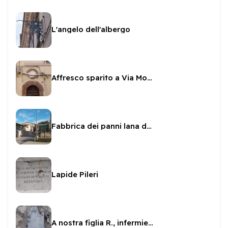
L'angelo dell'albergo
Affresco sparito a Via Monterone
Fabbrica dei panni lana del Conte Pianciani
Lapide Pileri
A nostra figlia R., infermiera