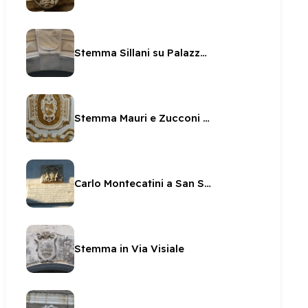
Stemma Sillani su Palazzetto Sillani
Stemma Mauri e Zucconi nella Cappella della SS Icona
Carlo Montecatini a San Salvatore
Stemma in Via Visiale