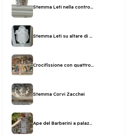
Stemma Leti nella controfacciata di San Pietro
Stemma Leti su altare di San Brunone
Crocifissione con quattro angeli attribuita allo Spagna
Stemma Corvi Zacchei
Ape del Barberini a palazzo Leonetti Luparini