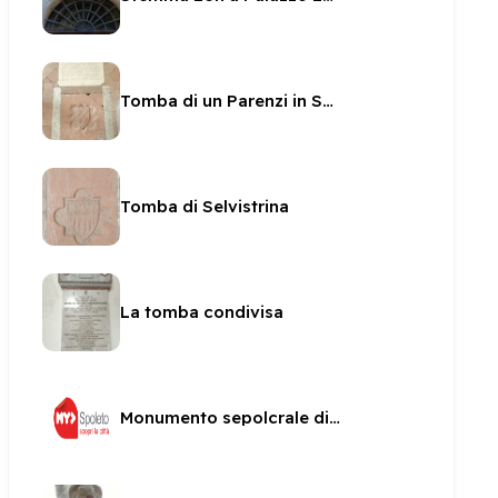
Tomba di un Parenzi in San Ponziano
Tomba di Selvistrina
La tomba condivisa
Monumento sepolcrale di Fulvio Orsini