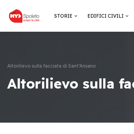
STORIE
EDIFICI CIVILI
Altorilievo sulla facciata di Sant’Ansano
Altorilievo sulla f