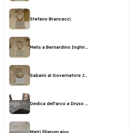
Stefano Brancacci
Melis a Bernardino Inghirami
Sabaini al Governatore Jacovacci
Dedica dell'arco a Druso e Germanico
Matri filiarum eius