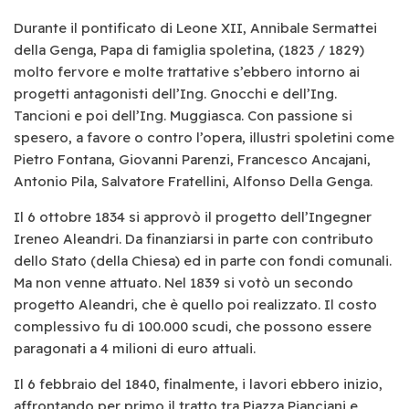
Durante il pontificato di Leone XII, Annibale Sermattei
della Genga, Papa di famiglia spoletina, (1823 / 1829)
molto fervore e molte trattative s’ebbero intorno ai
progetti antagonisti dell’Ing. Gnocchi e dell’Ing.
Tancioni e poi dell’Ing. Muggiasca. Con passione si
spesero, a favore o contro l’opera, illustri spoletini come
Pietro Fontana, Giovanni Parenzi, Francesco Ancajani,
Antonio Pila, Salvatore Fratellini, Alfonso Della Genga.
Il 6 ottobre 1834 si approvò il progetto dell’Ingegner
Ireneo Aleandri. Da finanziarsi in parte con contributo
dello Stato (della Chiesa) ed in parte con fondi comunali.
Ma non venne attuato. Nel 1839 si votò un secondo
progetto Aleandri, che è quello poi realizzato. Il costo
complessivo fu di 100.000 scudi, che possono essere
paragonati a 4 milioni di euro attuali.
Il 6 febbraio del 1840, finalmente, i lavori ebbero inizio,
affrontando per primo il tratto tra Piazza Pianciani e