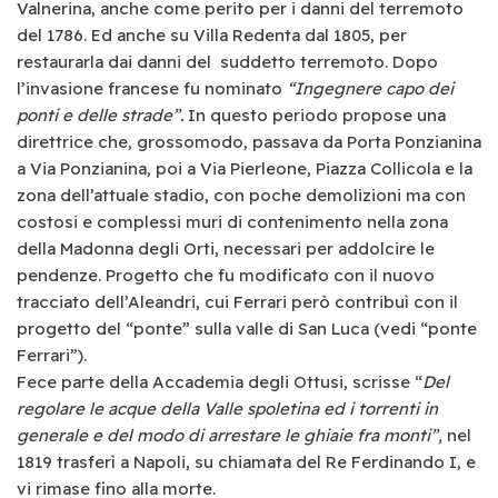
Valnerina, anche come perito per i danni del terremoto
del 1786. Ed anche su Villa Redenta dal 1805, per
restaurarla dai danni del suddetto terremoto. Dopo
l’invasione francese fu nominato
“Ingegnere capo dei
ponti e delle strade”.
In questo periodo propose una
direttrice che, grossomodo, passava da Porta Ponzianina
a Via Ponzianina, poi a Via Pierleone, Piazza Collicola e
la
zona dell’attuale s
tadio, con poche demolizioni ma con
costosi e complessi muri di contenimento nella zona
della Madonna degli Orti, necessari per addolcire le
pendenze. Progetto che fu modificato con il nuovo
tracciato dell’Aleandri, cui Ferrari però contribuì con il
progetto del
“ponte” sulla valle di San Luca (vedi “ponte
Ferrari”).
Fece parte della Accademia degli Ottusi, scrisse “
Del
regolare le acque della Valle spoletina ed i torrenti in
generale e del modo di arrestare le ghiaie fra monti”,
nel
1819 trasferì a Napoli, su chiamata del Re Ferdinando I, e
vi rimase fino alla morte.