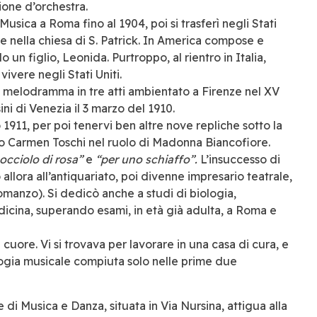
ione d’orchestra.
usica a Roma fino al 1904, poi si trasferì negli Stati
re nella chiesa di S. Patrick. In America compose e
n figlio, Leonida. Purtroppo, al rientro in Italia,
ivere negli Stati Uniti.
 melodramma in tre atti ambientato a Firenze nel XV
ni di Venezia il 3 marzo del 1910.
1911, per poi tenervi ben altre nove repliche sotto la
ano Carmen Toschi nel ruolo di Madonna Biancofiore.
bocciolo di rosa”
e
“per uno schiaffo”.
L’insuccesso di
 allora
all’antiquariato, poi divenne impresario teatrale,
romanzo). Si dedicò anche a studi di biologia,
dicina, superando esami, in età già adulta, a Roma e
 cuore. Vi si trovava per lavorare in una casa di cura, e
logia musicale compiuta solo nelle prime due
e di Musica e Danza, situata in Via Nursina, attigua alla