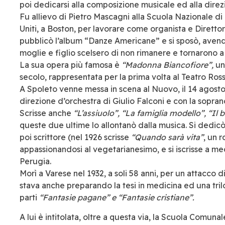
poi dedicarsi alla composizione musicale ed alla direz
Fu allievo di Pietro Mascagni alla Scuola Nazionale di M
Uniti, a Boston, per lavorare come organista e Diretto
pubblicò l’album “Danze Americane” e si sposò, avendo u
moglie e figlio scelsero di non rimanere e tornarono a v
La sua opera più famosa è
“Madonna Biancofiore”,
un
secolo, rappresentata per la prima volta al Teatro Rossi
A Spoleto venne messa in scena al Nuovo, il 14 agosto 
direzione d’orchestra di Giulio Falconi e con la sopr
Scrisse anche
“L’assiuolo”, “La famiglia modello”, “Il 
queste due ultime lo allontanò dalla musica. Si dedicò
poi scrittore (nel 1926 scrisse
“Quando sarà vita”
, un 
appassionandosi al vegetarianesimo, e si iscrisse a me
Perugia.
Morì a Varese nel 1932, a soli 58 anni, per un attacco di
stava anche preparando la tesi in medicina ed una tri
parti
“Fantasie pagane” e “Fantasie cristiane”.
A lui è intitolata, oltre a questa via, la Scuola Comunal