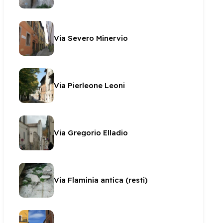
Via Severo Minervio
Via Pierleone Leoni
Via Gregorio Elladio
Via Flaminia antica (resti)