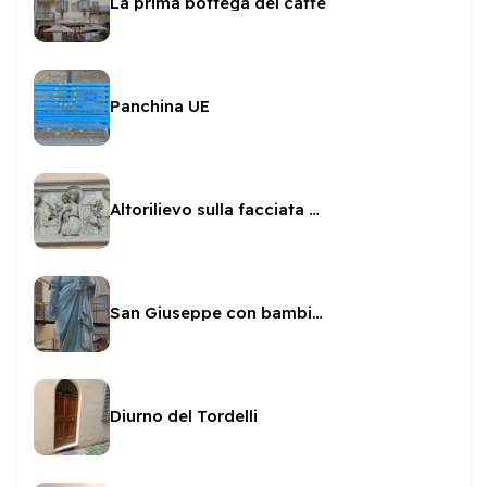
La prima bottega del caffè
Panchina UE
Altorilievo sulla facciata di Sant'Ansano
San Giuseppe con bambino alla Sacra Famiglia
Diurno del Tordelli