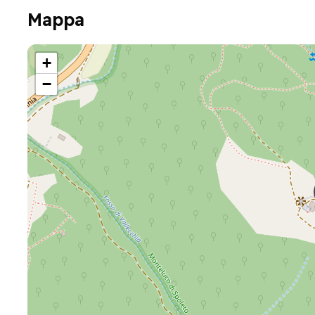
Mappa
+
−