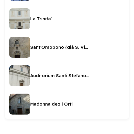
La Trinita´
Sant'Omobono (già S. Vincenzo)
Auditorium Santi Stefano e Tommaso
Madonna degli Orti